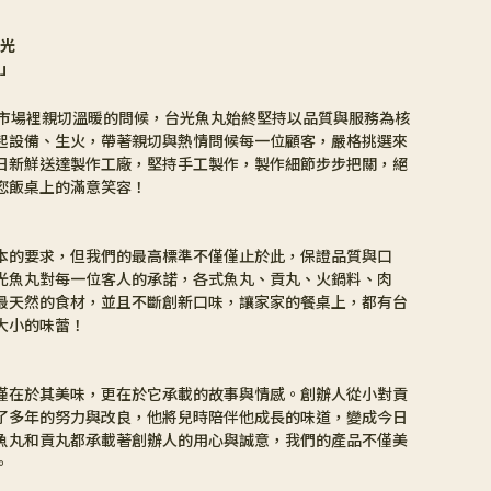
爭光
 」
在市場裡親切溫暖的問候，台光魚丸始終堅持以品質與服務為核
起設備、生火，帶著親切與熱情問候每一位顧客，嚴格挑選來
日新鮮送達製作工廠，堅持手工製作，製作細節步步把關，絕
您飯桌上的滿意笑容！
本的要求，但我們的最高標準不僅僅止於此，保證品質與口
光魚丸對每一位客人的承諾，各式魚丸、貢丸、火鍋料、肉
最天然的食材，並且不斷創新口味，讓家家的餐桌上，都有台
大小的味蕾！
僅在於其美味，更在於它承載的故事與情感。創辦人從小對貢
了多年的努力與改良，他將兒時陪伴他成長的味道，變成今日
魚丸和貢丸都承載著創辦人的用心與誠意，我們的產品不僅美
。