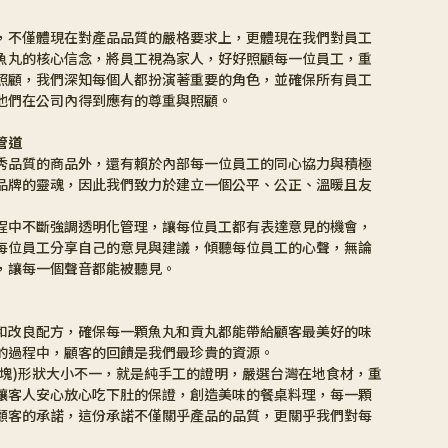
，不僅體現在對產品品質的嚴格要求上，更體現在我們對員工
魚丸的核心信念，將員工視為家人，好好照顧每一位員工，重
照顧，我們深知每個人都扮演著重要的角色，並確保所有員工
他們在公司內得到應有的尊重與照顧。
管道
秀品質的商品外，還有賴於內部每一位員工的同心協力與積極
品牌的靈魂，因此我們致力於建立一個公平、公正、溫暖且友
程中不斷強調透明化管理，讓每位員工都有表達意見的機會，
每位員工分享自己的意見與建議，傾聽每位員工的心聲，無論
，讓每一個聲音都能被聽見。
和改良配方，確保每一顆魚丸和貢丸都能帶給顧客最美好的味
的過程中，顧客的回饋是我們最珍貴的資源。
(塊)形狀大小不一，就是純手工的證明，嚴選台灣在地食材，重
讓客人安心放心吃下肚的保證，創造美味的餐桌料理，每一顆
顧客的承諾，這份承諾不僅關乎產品的品質，更關乎我們對每