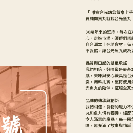
「  唯有台光讓您飯桌上
買純肉貢丸就找台光魚丸 
30幾年來的堅持，每次
心，走進市場，師傅們架
自台灣本土在地食材，每
不妥協，讓台光魚丸成為
品質與口感的雙重承諾
我們相信，好味道是最基
感，美味與安心兼具是台
羹，用料扎實，堅持使用
光魚丸的陪伴，征服全家
品牌的傳承與創新
我們相信，食物的魔力不
丸和魚丸情有獨鍾，經歷
令人滿意的產品。每一顆
味，還充滿了故事與情感